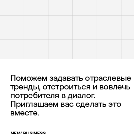
Юра
—
Partner /
Executive
producer
Влад
—
Partner
/
Creative
director
Лера
—
Лера —
Поможем задавать отраслевые
Producer
ВИЖН
Дима
тренды, отстроиться и вовлечь
—
потребителя в диалог.
Art
director
Приглашаем вас сделать это
Марфа
—
вместе.
Art-
director
Настя
—
NEW BUSINESS