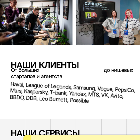
НАШИ КЛИЕНТЫ
От больших
консервативных брендов
до нишевых
стартапов и агентств
Haval, League of Legends, Samsung, Vogue, PepsiCo,
Mars, Kaspersky, T-bank, Yandex, MTS, VK, Avito,
BBDO, DDB, Leo Burnett, Possible
НАШИ СЕРВИСЫ