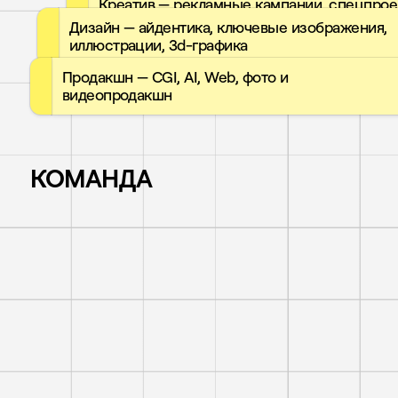
Креатив — рекламные кампании, спецпрое
нестандартные активации
Дизайн — айдентика, ключевые изображения,
иллюстрации, 3d-графика
Продакшн — CGI, AI, Web, фото и
видеопродакшн
КОМАНДА
Серёжа
—
Co-
founder
/
Creative
director
Костя
—
Сo-
founder
/ Art
director