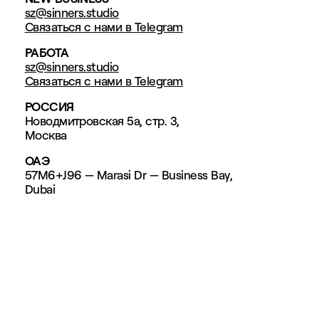
КОНТАКТЫ
Art
sz@sinners.studio
director
Связаться с нами в Telegram
Вася
—
РАБОТА
Art
sz@sinners.studio
director
Связаться с нами в Telegram
Серёжа
—
РОССИЯ
Art
Новодмитровская 5а, стр. 3,
director
Серёжа
Москва
—
Director
ОАЭ
Миша
57M6+J96 — Marasi Dr — Business Bay,
—
Dubai
Supervisor
Денис
—
Supervisor
Владимир
—
Lawyer
Вероника
—
Financial