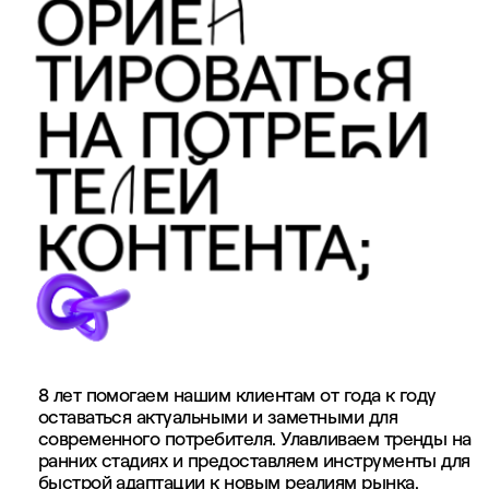
ОРИЕ
Н
ТИРОВАТЬ
Я
С
НА
ПОТРЕ
И
Б
ТЕ
ЕЙ
Л
К
НТЕНТА;
О
8 лет помогаем нашим клиентам от года к году
оставаться актуальными и заметными для
современного потребителя. Улавливаем тренды на
ранних стадиях и предоставляем инструменты для
быстрой адаптации к новым реалиям рынка.